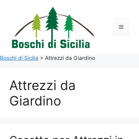
Vai
al
contenuto
Menu
Boschi di Sicilia
>
Attrezzi da Giardino
Attrezzi da
Giardino